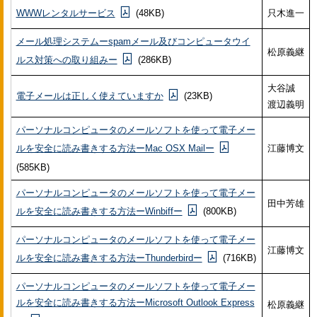
WWWレンタルサービス
(48KB)
只木進一
メール処理システムーspamメール及びコンピュータウイ
松原義継
ルス対策への取り組みー
(286KB)
大谷誠
電子メールは正しく使えていますか
(23KB)
渡辺義明
パーソナルコンピュータのメールソフトを使って電子メー
ルを安全に読み書きする方法ーMac OSX Mailー
江藤博文
(585KB)
パーソナルコンピュータのメールソフトを使って電子メー
田中芳雄
ルを安全に読み書きする方法ーWinbiffー
(800KB)
パーソナルコンピュータのメールソフトを使って電子メー
江藤博文
ルを安全に読み書きする方法ーThunderbirdー
(716KB)
パーソナルコンピュータのメールソフトを使って電子メー
ルを安全に読み書きする方法ーMicrosoft Outlook Express
松原義継