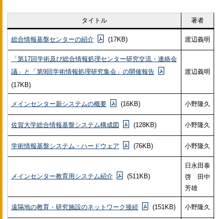
タイトル
著者
総合情報基盤センターの紹介
(17KB)
渡辺義明
「第17回学術及び総合情報処理センター研究交流・連絡会
議」と「第9回学術情報処理研究集会」の開催報告
渡辺義明
(17KB)
メインセンター新システムの概要
(16KB)
小野隆久
佐賀大学総合情報基盤システム構成図
(128KB)
小野隆久
学術情報基盤システム・ハードウェア
(76KB)
小野隆久
日永田泰
メインセンター教育用システム紹介
(511KB)
啓 田中
芳雄
遠隔地の教育・研究施設のネットワーク接続
(151KB)
小野隆久