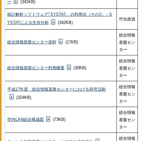
ー
(341KB)
統計解析ソフトウェア｢SYSTAT」の利用法（その2）－S
竹生政資
YSTATによる生存分析
(342KB)
総合情報
総合情報基盤センター資料
(17KB)
基盤セン
ター
総合情報
総合情報基盤センター利用概要
(30KB)
基盤セン
ター
総合情報
平成17年度 総合情報基盤センターにおける研究活動
基盤セン
(324KB)
ター
総合情報
学内LAN総合構成図
(73KB)
基盤セン
ター
総合情報