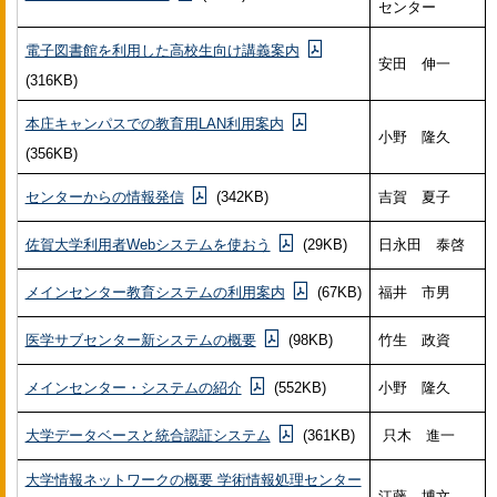
センター
電子図書館を利用した高校生向け講義案内
安田 伸一
(316KB)
本庄キャンパスでの教育用LAN利用案内
小野 隆久
(356KB)
センターからの情報発信
(342KB)
吉賀 夏子
佐賀大学利用者Webシステムを使おう
(29KB)
日永田 泰啓
メインセンター教育システムの利用案内
(67KB)
福井 市男
医学サブセンター新システムの概要
(98KB)
竹生 政資
メインセンター・システムの紹介
(552KB)
小野 隆久
大学データベースと統合認証システム
(361KB)
只木 進一
大学情報ネットワークの概要 学術情報処理センター
江藤 博文