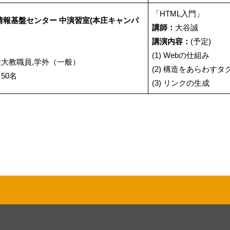
「HTML入門」
情報基盤センター 中演習室(本庄キャンパ
講師：
大谷誠
講演内容：
(予定)
(1) Webの仕組み
佐大教職員,学外（一般）
(2) 構造をあらわすタ
：
50名
(3) リンクの生成