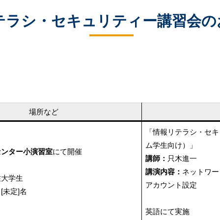
学院生
各種アプリの便利機能
テラシ・セキュリティー講習会の
場所など
「情報リテラシ・セキ
ム学生向け）」
センター小演習室
にて開催
講師：
只木進一
講演内容：
ネットワー
佐大学生
アカウント設定
：
[未定]名
英語にて実施