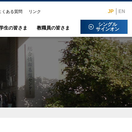
JP
EN
よくある質問
リンク
シングル
学生の皆さま
教職員の皆さま
サインオン
規程類
会議・研修室の利用について
スタッフ紹介
Microsoft365多要素認証設定方法
業務記録
情報セキュリティ
センターニュース
ネットワーク