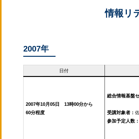
新入生及び編入生、大
情報リ
情報系ヘルプデスク
2007年
日付
総合情報基盤
2007年10月05日 13時00分から
60分程度
受講対象者：
参加予定人数