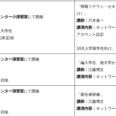
「情報リテラシ・セキ
け）」
センター小演習室
にて開催
講師：
只木進一
講演内容：
ネットワー
佐大学生
アカウント設定
：
[未定]名
10月入学留学生向け
センター演習室
にて開催
「編入学生、他大学か
講師：
江藤博文
講演内容：
ネットワー
：
20名
センター演習室
にて開催
「新任者研修」
講師：
江藤博文
講演内容：
ネットワー
：
20名