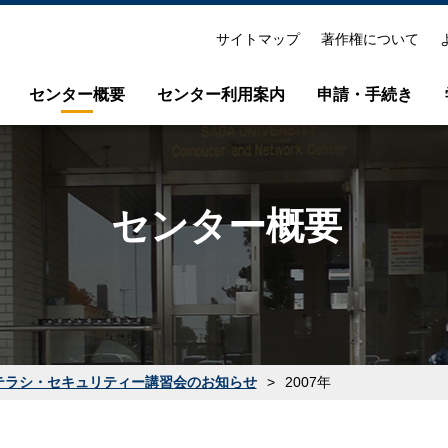
サイトマップ
著作権について
センター概要
センター利用案内
申請・手続き
て
紹介パンフレット
演習室利用のご案内
センター概要
センス利用案内
連絡先・所在地
Microsoft365ポータル利用案内
各種委員会
学内無線LAN(000saga-u)の利用
テラシ・セキュリティー講習会のお知らせ
>
2007年
センター広報
メールソフト先進認証設定手順