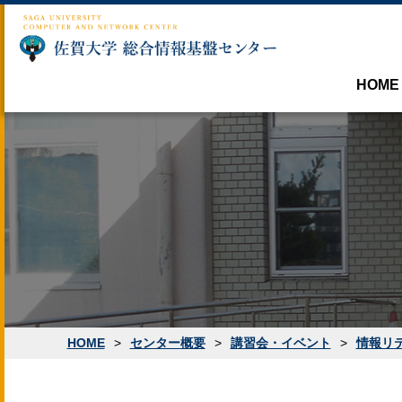
HOME
沿革
センターの利用につい
目的・業務内容
Microsoft包括ライ
センター利用案内
センター概要
システム紹介
パスワードについて
HOME
>
センター概要
>
講習会・イベント
>
情報リ
講習会・イベント
メールの利用