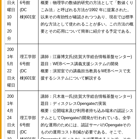
日火
6号館
概要：物理学の数値的研究の方法として「数値くり
曜日
(DC
こみ法」と呼ばれる方法が1992 年に提案された。
10
棟)601室
以来その有効性が確認されつつあり、現在では標準
時
的な方法として使われることが多い。この方法の概
20
要とその応用について簡単に紹介する予定である。
分
200
1年
理工学部
講師：江藤博文氏(佐賀大学総合情報基盤センター)
5月
6号館
題目：WEBベース講義支援システムの開発
22
(DC
概要：演習室での講義担当教員をWEBベースで支
日火
棟)601室
援するシステムについて解説する
曜日
200
講師：只木進一氏(佐賀大学総合情報基盤センター)
1年
題目：ディスクレスOpengateの実装
4月
概要：公開端末及び利用者持ち込み端末の認証シス
24
理工学部
テムとしてOpengateの開発が行われている。全学
日火
6号館
的な運用のためには、認証サーバのOpengateその
曜日
(DC
ものの運用コスト削減が必要である。そこで、