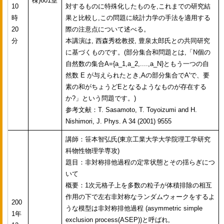
棟)601室
10
対するものに特殊化したものを,これまでの研究結
時
果と比較し,この問題に統計力学の手法を適用する
20
際の注意点について述べる。
分
本講演は, 西森秀稔教授, 豊泉太郎氏との共同研究
に基づくものです。(部分集合和問題とは,「N個の
自然数の集合A={a_1,a_2,....,a_N}ともう一つの自
然数 E が与えられたとき,Aの部分集合でA'で、要
素の和がちょうどEとなるようなものが存在する
か?」という問題です。)
参考文献：T. Sasamoto, T. Toyoizumi and H.
Nishimori, J. Phys. A 34 (2001) 9555
講師：笹本智弘氏(東京工業大学大学院理工学研究
科物性物理学専攻)
題目：非対称排他過程の定常状態とその揺らぎにつ
いて
概要：1次元格子上を多数の粒子が体積排除の相互
作用の下で左右非対称なランダムウォークをするよ
200
うな模型は非対称排他過程 (asymmetric simple
1年
exclusion process(ASEP))と呼ばれ,