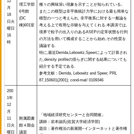
12
理工学部
種々の興味深い現象を示すことが知られている。
月
6号館
またこの模型は非平衡統計力学における最も簡単な
18
(DC
模型の一つと考えられ, 非平衡系に対する一般論を
日火
棟)601室
考える上で有用な示唆を与えてくれる.本講演では,
曜日
境界で粒子の出入りのあるASEPの定常状態を行列
16
の方法を用いて構成することから始め,その性質を
時
議論する.
特に,最近Derrida,Lebowitz,Speerによって計算され
た,density profileの揺らぎに関する結果についても
紹介する予定である.
参考文献：Derrida, Lebowitz and Speer, PRL
87,150601(2001); cond-mat/ 0109346
200
1年
12
月
「地域経済研究センターと合同開催」
11
附属図書
講師：岩本諭氏(佐賀大学経済学部)
日火
館４階会
題目：著作権法の新展開−インターネットと著作権
曜日
議室