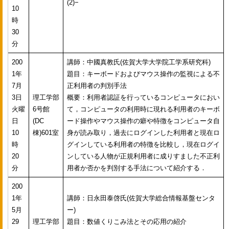
(2)−
10
時
30
分
200
講師：中國真教氏(佐賀大学大学院工学系研究科)
1年
題目：キーボードおよびマウス操作の監視による不
7月
正利用者の判別手法
3日
理工学部
概要：利用者認証を行っているコンピュータにおい
火曜
6号館
て，コンピュータの利用時に現れる利用者のキーボ
日
(DC
ード操作やマウス操作の癖や特徴をコンピュータ自
10
棟)601室
身が読み取り，過去にログインした利用者と現在ロ
時
グインしている利用者の特徴を比較し，現在ログイ
20
ンしている人物が正規利用者に成りすました不正利
分
用者か否かを判別する手法について紹介する．
200
1年
講師：日永田泰啓氏(佐賀大学総合情報基盤センタ
5月
ー)
29
理工学部
題目：数値くりこみ法とその応用の紹介