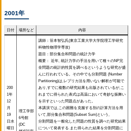
2001年
日付
場所など
内容
講師：笹本智弘氏(東京工業大学大学院理工学研究
科物性物理学専攻)
題目：部分集合和問題の統計力学
概要： 近年, 統計力学の手法を用いて種々のNP完
全問題の統計的性質を調べるというような研究が盛
んに行われている。その中でも分割問題 (Number
Partitioning)は,レプリカ法を用いない解析が可能で
200
あり,すでに複数の研究結果も出版されているが,こ
1年
れまでに得られた表式は高温において奇妙な振舞い
12
を示すといった問題点があった。
月
本講演では,この困難を克服する別の計算方法を用
理工学部
19
いて,部分集合和問題(Subset Sum)という,
6号館
日水
分割問題を一般化した問題の性質を調べた研究結果
(DC
曜日
について発表する.また得られた結果を分割問題に