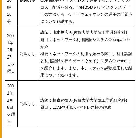
10
棟)601室
Opengateをディスクレスで運用することで、その
時
コスト削減を図る。FreeBSD のディスクレスブー
20
トの方法から、ゲートウェイマシンの運用の問題点
分
について解説する。
講師：山本規広氏(佐賀大学大学院工学系研究科)
200
題目：ネットワーク利用認証システムOpengateの
1年
紹介
2月
記載なし
概要：ネットワークの利用を始める際に、利用認証
27
と利用記録を行うゲートウェイシステムOpengate
日火
を紹介します。また、本システムを試験運用した結
曜日
果について述べます。
200
1年
1月
講師：相森豊徳氏(佐賀大学大学院工学系研究科)
記載なし
9日
題目：LDAPを用いたアドレス帳の作成
火曜
日