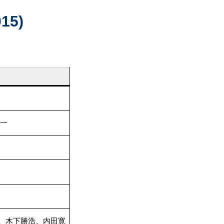
ホームページ運用支援
5)
進一
、木下勝浩、内田寛