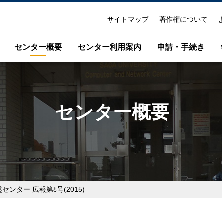
サイトマップ
著作権について
センター概要
センター利用案内
申請・手続き
て
紹介パンフレット
演習室利用のご案内
センター概要
センス利用案内
連絡先・所在地
Microsoft365ポータル利用案内
各種委員会
学内無線LAN(000saga-u)の利用
センター 広報第8号(2015)
センター広報
メールソフト先進認証設定手順