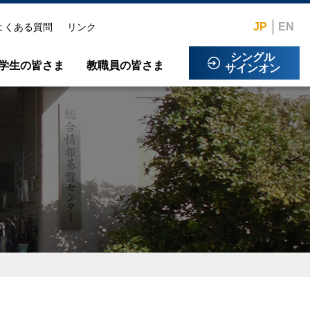
JP
EN
よくある質問
リンク
シングル
学生の皆さま
教職員の皆さま
サインオン
規程類
会議・研修室の利用について
スタッフ紹介
Microsoft365多要素認証設定方法
業務記録
情報セキュリティ
センターニュース
ネットワーク