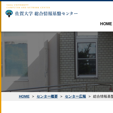
HOME
沿革
センターの利用につい
目的・業務内容
Microsoft包括ライ
センター利用案内
センター概要
システム紹介
パスワードについて
HOME
>
センター概要
>
センター広報
>
総合情報基盤
講習会・イベント
メールの利用