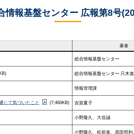
学院生
各種アプリの便利機能
合情報基盤センター 広報第8号(201
著者
総合情報基盤センター
KB)
総合情報基盤センター 只木
情報管理課
築を通じて気づいたこと
(7,460KB)
吉賀夏子
小野隆久、大谷誠
小野隆久、松前進、原田照利