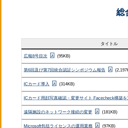
新入生及び編入生、大
総
情報系ヘルプデスク
タイトル
広報8号目次
(95KB)
第6回及び第7回統合認証シンポジウム報告
(2,197
ICカード導入
(314KB)
ICカード用顔写真確認・変更サイト Facecheck構
遠隔施設のネットワーク接続の変更
(181KB)
Microsoft包括ライセンスの運用業務
(97KB)