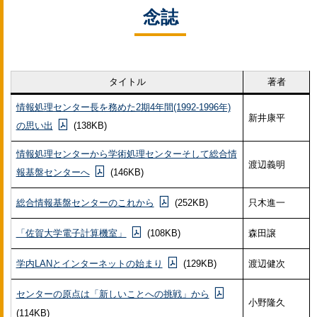
念誌
タイトル
著者
情報処理センター長を務めた2期4年間(1992-1996年)
新井康平
の思い出
(138KB)
情報処理センターから学術処理センターそして総合情
渡辺義明
報基盤センターへ
(146KB)
総合情報基盤センターのこれから
(252KB)
只木進一
「佐賀大学電子計算機室」
(108KB)
森田譲
学内LANとインターネットの始まり
(129KB)
渡辺健次
センターの原点は「新しいことへの挑戦」から
小野隆久
(114KB)